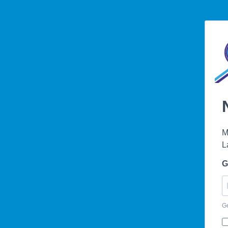
M
L
G
Ge